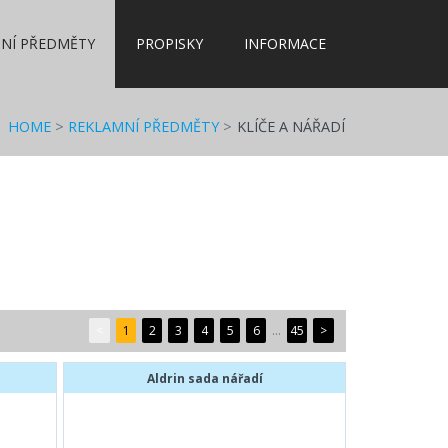
NÍ PŘEDMĚTY
PROPISKY
INFORMACE
HOME
>
REKLAMNÍ PŘEDMĚTY
>
KLÍČE A NÁŘADÍ
<
1
2
3
4
5
6
...
45
>
Aldrin sada nářadí