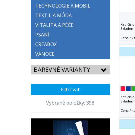
TECHNOLOGIE A MOBIL
TEXTIL A MÓDA
VITALITA A PÉČE
Kat. číslo
Skladem
PSANÍ
Cena / ks
CREABOX
VÁNOCE
BAREVNÉ VARIANTY
Filtrovat
Kat. číslo
Skladem 
Vybrané položky: 398
Cena / ks