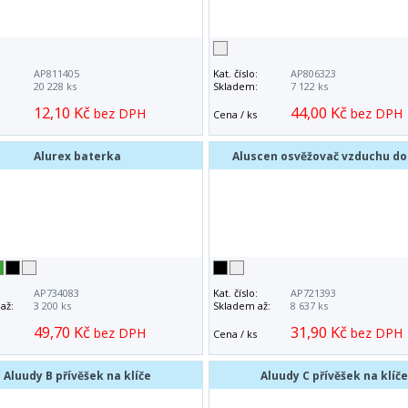
:
AP811405
Kat. číslo:
AP806323
:
20 228 ks
Skladem:
7 122 ks
12,10 Kč
44,00 Kč
bez DPH
bez DPH
Cena / ks
Alurex baterka
Aluscen osvěžovač vzduchu do
:
AP734083
Kat. číslo:
AP721393
až:
3 200 ks
Skladem až:
8 637 ks
49,70 Kč
31,90 Kč
bez DPH
bez DPH
Cena / ks
Aluudy B přívěšek na klíče
Aluudy C přívěšek na klíč