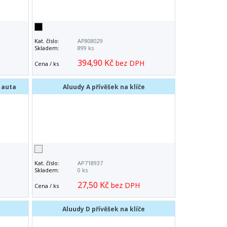
Kat. číslo:
AP808029
Skladem:
899 ks
394,90 Kč
bez DPH
Cena / ks
 auta
Aluudy A přívěšek na klíče
Kat. číslo:
AP718937
Skladem:
0 ks
27,50 Kč
bez DPH
Cena / ks
e
Aluudy D přívěšek na klíče