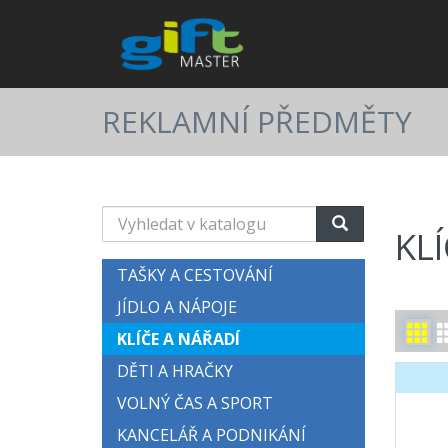
REKLAMNÍ PŘEDMĚTY
Vyhledat
KL
v
katalogu
TAŠKY A CESTOVÁNÍ
JÍDLO A NÁPOJE
KLÍČE A NÁŘADÍ
DĚTI A HRAČKY
VOLNÝ ČAS A SPORT
KANCELÁŘ A PODNIKÁNÍ