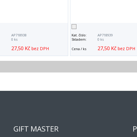
:
AP718938
Kat. číslo:
AP718939
:
0 ks
Skladem:
0 ks
27,50 Kč
27,50 Kč
bez DPH
bez DPH
Cena / ks
GIFT MASTER
P