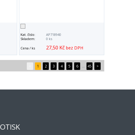
Kat. číslo:
AP718940
Skladem:
0 ks
27,50 Kč
bez DPH
Cena / ks
<
1
2
3
4
5
6
...
45
>
OTISK