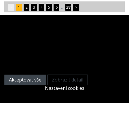
<
1
2
3
4
5
6
...
281
>
Tato webová stránka používá
cookies
Na zlepšení našich služeb používáme cookies. Přečtěte
si informace o tom, jak používáme cookies a jak je
můžete odmítnout nastavením svého prohlížeče.
Akceptovat vše
Zobrazit detail
Nastavení cookies