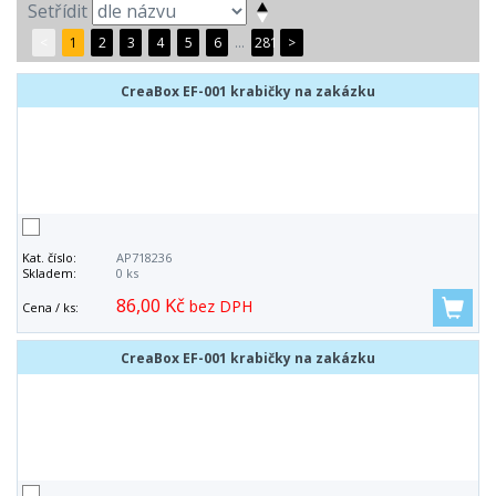
Setřídit
<
1
2
3
4
5
6
...
281
>
CreaBox EF-001 krabičky na zakázku
Kat. číslo:
AP718236
Skladem:
0 ks
86,00 Kč
bez DPH
Cena / ks:
CreaBox EF-001 krabičky na zakázku