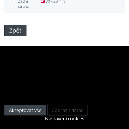
II
Zadní
30 x 20 mm
strana
Zpět
Tato webová stránka používá
cookies
Na zlepšení našich služeb používáme cookies. Přečtěte
si informace o tom, jak používáme cookies a jak je
můžete odmítnout nastavením svého prohlížeče.
Akceptovat vše
Zobrazit detail
Nastavení cookies