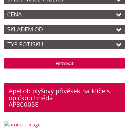
CENA
SKLADEM OD
TYP POTISKU
Filtrovat
ApeFob plyšový přívěsek na klíče s
opičkou hnědá
AP800058