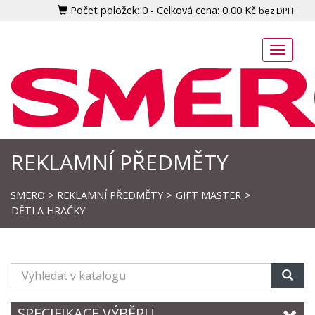
Počet položek:
0
-
Celková cena:
0,00 Kč
bez DPH
Toggle
naviga
REKLAMNÍ PŘEDMĚTY
SMERO
>
REKLAMNÍ PŘEDMĚTY
>
GIFT MASTER
>
DĚTI A HRAČKY
Vyhledat
v
katalogu
SPECIFIKACE VÝBĚRU