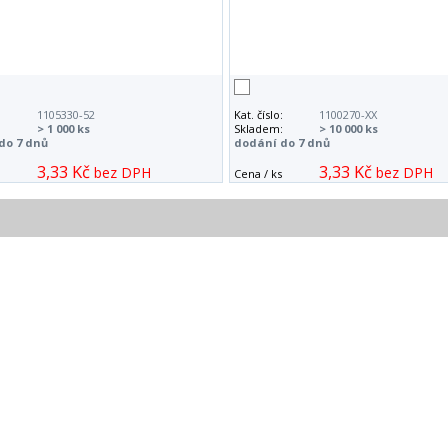
:
1105330-52
Kat. číslo:
1100270-XX
:
> 1 000 ks
Skladem:
> 10 000 ks
do 7 dnů
dodání do 7 dnů
3,33 Kč
3,33 Kč
bez DPH
bez DPH
Cena / ks