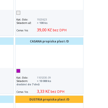
Kat. číslo:
1920623
Skladem až:
> 100 ks
39,00 Kč
bez DPH
Cena / ks
CASANA propiska plast /D
Kat. číslo:
1105330-39
Skladem:
> 10 000 ks
dodání do 7 dnů
3,33 Kč
bez DPH
Cena / ks
DUSTRIA propiska plast /D