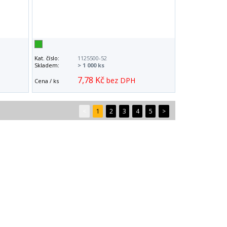
Kat. číslo:
1125500-52
Skladem:
> 1 000 ks
7,78 Kč
bez DPH
Cena / ks
<
1
2
3
4
5
>