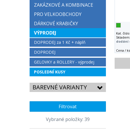
ZAKÁZKOVÉ A KOMBINACE
PRO VELKOOBCHODY
DÁRKOVÉ KRABIČKY
VÝPRODEJ
Kat. číslo
Skladem
dodání 
DOPRODEJ za 1 Kč + náplň
Cena / ks
DOPRODEJ
GELOVKY a ROLLERY - výprodej
POSLEDNÍ KUSY
BAREVNÉ VARIANTY
Filtrovat
Vybrané položky: 39