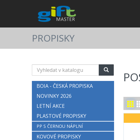
PROPISKY
Vyhledat
PO
v
katalogu
BOIA - ČESKÁ PROPISKA
NOVINKY 2026
LETNÍ AKCE
PLASTOVÉ PROPISKY
PP S ČERNOU NÁPLNÍ
KOVOVÉ PROPISKY