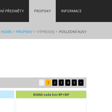
NÍ PŘEDMĚTY
PROPISKY
INFORMACE
HOME
>
PROPISKY
>
VÝPRODEJ
>
POSLEDNÍ KUSY
<
1
2
3
4
5
>
D
BIANA sada kov BP+MP