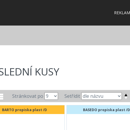
REKLAM
SLEDNÍ KUSY
Stránkovat po
Setřídit
BARTO propiska plast /D
BASEDO propiska plast /