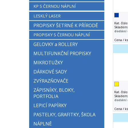
KP S ČERNOU NÁPLNÍ
LESKLÝ LASER
Kat. číslo
PROPISKY ŠETRNÉ K PŘÍRODĚ
Skladem
dodání 
PROPISKY S ČERNOU NÁPLNÍ
Cena / ks
GELOVKY a ROLLERY
MULTIFUNKČNÍ PROPISKY
MIKROTUŽKY
DÁRKOVÉ SADY
ZVÝRAZŇOVAČE
ZÁPISNÍKY, BLOKY,
Kat. číslo
PORTFOLIA
Skladem
dodání 
LEPICÍ PAPÍRKY
Cena / ks
PASTELKY, GRAFITKY, ŠKOLA
NÁPLNĚ