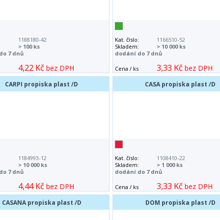
:
1188180-42
Kat. číslo:
1166510-52
:
> 100 ks
Skladem:
> 10 000 ks
do 7 dnů
dodání do 7 dnů
4,22 Kč
3,33 Kč
bez DPH
bez DPH
Cena / ks
CARPI propiska plast /D
CASA propiska plast /D
:
1184993-12
Kat. číslo:
1108410-22
:
> 10 000 ks
Skladem:
> 1 000 ks
do 7 dnů
dodání do 7 dnů
4,44 Kč
3,33 Kč
bez DPH
bez DPH
Cena / ks
CASANA propiska plast /D
DOM propiska plast /D