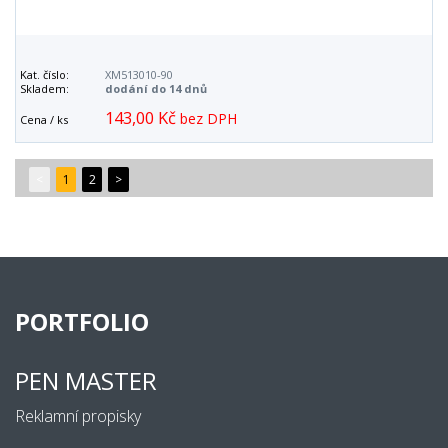
Kat. číslo:
XM513010-90
Skladem:
dodání do 14 dnů
143,00 Kč
bez DPH
Cena / ks
<
1
2
>
PORTFOLIO
PEN MASTER
Reklamní propisky