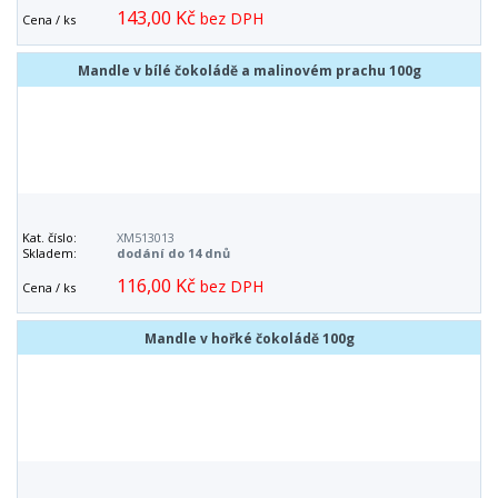
143,00 Kč
bez DPH
Cena / ks
Mandle v bílé čokoládě a malinovém prachu 100g
Kat. číslo:
XM513013
Skladem:
dodání do 14 dnů
116,00 Kč
bez DPH
Cena / ks
Mandle v hořké čokoládě 100g