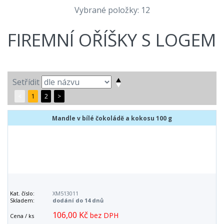
Vybrané položky: 12
FIREMNÍ OŘÍŠKY S LOGEM
Setřídit
<
1
2
>
Mandle v bílé čokoládě a kokosu 100 g
Kat. číslo:
XM513011
Skladem:
dodání do 14 dnů
106,00 Kč
bez DPH
Cena / ks