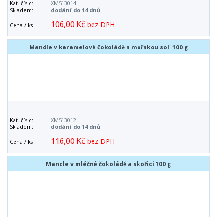
Kat. číslo:
XM513014
Skladem:
dodání do 14 dnů
106,00 Kč
bez DPH
Cena / ks
Mandle v karamelové čokoládě s mořskou solí 100 g
Kat. číslo:
XM513012
Skladem:
dodání do 14 dnů
116,00 Kč
bez DPH
Cena / ks
Mandle v mléčné čokoládě a skořici 100 g