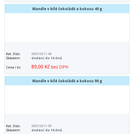
Mandle v bílé čokoládě a kokosu 40 g
Kat. číslo:
XM513011-40
Skladem:
dodání do 14 dnů
89,00 Kč
bez DPH
Cena / ks
Mandle v bílé čokoládě a kokosu 90 g
Kat. číslo:
XM513011-90
Skladem:
dodání do 14 dnů