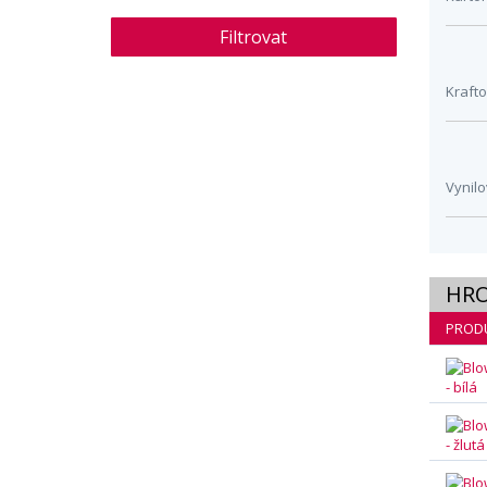
Filtrovat
Kraft
Vynil
HR
PROD