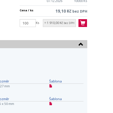
07.12.2026
10000 Ks
Cena / ks
19,10 Kč
bez DPH
Ks
= 1 910,00 Kč
bez DPH
ozměr
Šablona
27 mm
ozměr
Šablona
5 x 50 mm