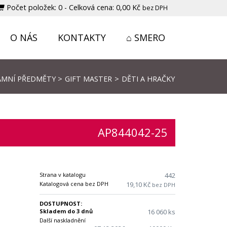
Počet položek:
0
-
Celková cena:
0,00 Kč
bez DPH
O NÁS
KONTAKTY
⌂ SMERO
AMNÍ PŘEDMĚTY
>
GIFT MASTER
>
DĚTI A HRAČKY
AP844042-25
Strana v katalogu
442
Katalogová cena bez DPH
19,10 Kč
bez DPH
DOSTUPNOST:
Skladem do 3 dnů
16 060 ks
Další naskladnění