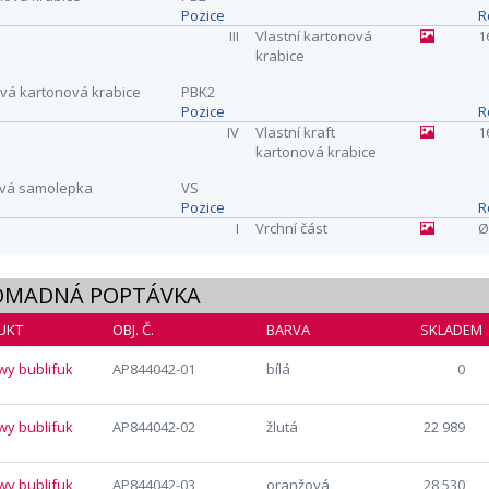
Pozice
R
III
Vlastní kartonová
1
krabice
ová kartonová krabice
PBK2
Pozice
R
IV
Vlastní kraft
1
kartonová krabice
ová samolepka
VS
Pozice
R
I
Vrchní část
Ø
OMADNÁ POPTÁVKA
UKT
OBJ. Č.
BARVA
SKLADEM
AP844042-01
bílá
0
AP844042-02
žlutá
22 989
AP844042-03
oranžová
28 530