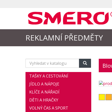
REKLAMNÍ PŘEDMĚTY
Vyhledat
Blo
v
katalogu
TAŠKY A CESTOVÁNÍ
JÍDLO A NÁPOJE
KLÍČE A NÁŘADÍ
DĚTI A HRAČKY
VOLNÝ ČAS A SPORT