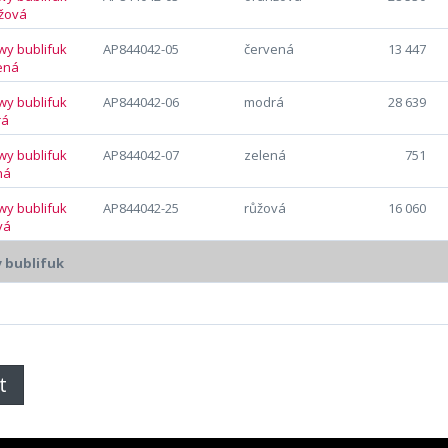
AP844042-05
červená
13 447
AP844042-06
modrá
28 639
AP844042-07
zelená
751
AP844042-25
růžová
16 060
 bublifuk
t