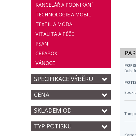
KANCELÁŘ A PODNIKÁNÍ
TECHNOLOGIE A MOBIL
TEXTIL A MÓDA
VITALITA A PÉČE
PSANÍ
PAR
CREABOX
VÁNOCE
POPIS
Bublif
SPECIFIKACE VÝBĚRU
POTIS
Epoxi
CENA
SKLADEM OD
Tampo
TYP POTISKU
Karto