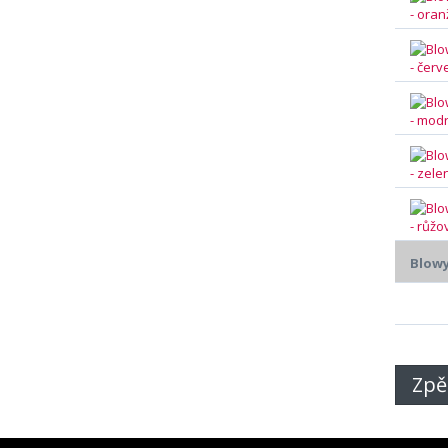
Blowy
Zpě