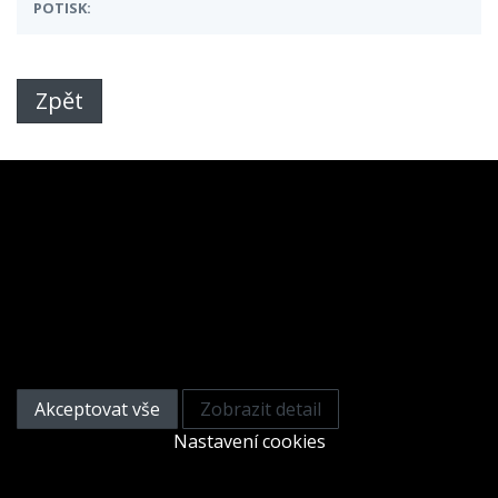
POTISK:
Zpět
Tato webová stránka používá
cookies
Na zlepšení našich služeb používáme cookies. Přečtěte
si informace o tom, jak používáme cookies a jak je
můžete odmítnout nastavením svého prohlížeče.
Akceptovat vše
Zobrazit detail
Nastavení cookies