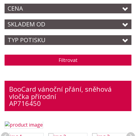
CENA
SKLADEM OD
TYP POTISKU
Filtrovat
BooCard vánoční přání, sněhová
vločka přírodní
AP716450