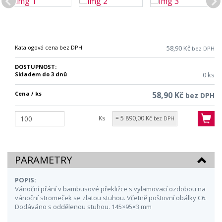
Katalogová cena bez DPH
58,90 Kč
bez DPH
DOSTUPNOST:
Skladem do 3 dnů
0 ks
Cena / ks
58,90 Kč
bez DPH
Ks
= 5 890,00 Kč
bez DPH
PARAMETRY
POPIS:
Vánoční přání v bambusové překližce s vylamovací ozdobou na
vánoční stromeček se zlatou stuhou. Včetně poštovní obálky C6.
Dodáváno s oddělenou stuhou. 145×95×3 mm