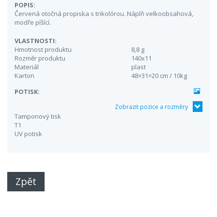
POPIS:
Červená otočná propiska s trikolórou. Náplň velkoobsahová,
modře píšící.
VLASTNOSTI:
Hmotnost produktu
8,8 g
Rozměr produktu
140x11
Materiál
plast
Karton
48×31×20 cm / 10kg
POTISK:
Zobrazit pozice a rozměry
Tamponový tisk
T1
UV potisk
Zpět