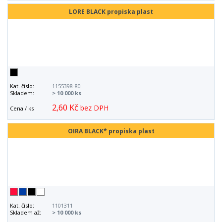
LORE BLACK propiska plast
Kat. číslo:
1155398-80
Skladem:
> 10 000 ks
2,60 Kč
bez DPH
Cena / ks
OIRA BLACK* propiska plast
Kat. číslo:
1101311
Skladem až:
> 10 000 ks